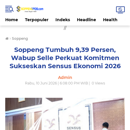
Home
Terpopuler
Indeks
Headline
Health
Hi
//
›
Soppeng
Soppeng Tumbuh 9,39 Persen,
Wabup Selle Perkuat Komitmen
Sukseskan Sensus Ekonomi 2026
Admin
Rabu, 10 Juni 2026 | 6:08:00 PM WIB |
0
Views