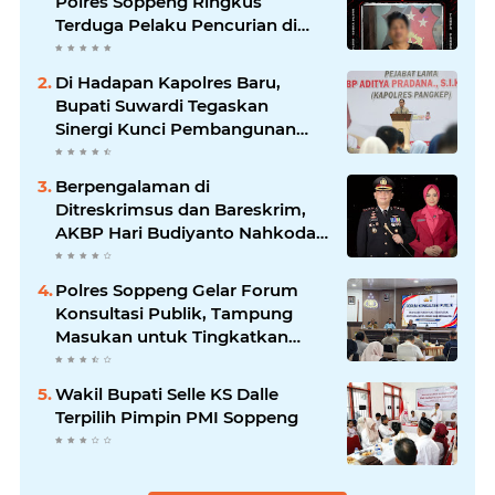
Polres Soppeng Ringkus
Terduga Pelaku Pencurian di
Liliriaja
Di Hadapan Kapolres Baru,
Bupati Suwardi Tegaskan
Sinergi Kunci Pembangunan
Soppeng
Berpengalaman di
Ditreskrimsus dan Bareskrim,
AKBP Hari Budiyanto Nahkodai
Polres Soppeng
Polres Soppeng Gelar Forum
Konsultasi Publik, Tampung
Masukan untuk Tingkatkan
Pelayanan
Wakil Bupati Selle KS Dalle
Terpilih Pimpin PMI Soppeng