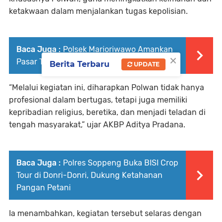
ketakwaan dalam menjalankan tugas kepolisian.
Baca Juga :
Polsek Marioriwawo Amankan
×
Pasar Takalala Jelang Ramadan 1447 H
Berita Terbaru
UPDATE
“Melalui kegiatan ini, diharapkan Polwan tidak hanya
profesional dalam bertugas, tetapi juga memiliki
kepribadian religius, beretika, dan menjadi teladan di
tengah masyarakat,” ujar AKBP Aditya Pradana.
Baca Juga :
Polres Soppeng Buka BISI Crop
Tour di Donri-Donri, Dukung Ketahanan
Pangan Petani
Ia menambahkan, kegiatan tersebut selaras dengan