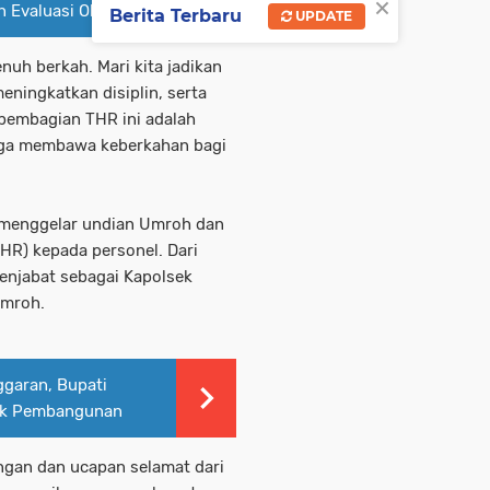
×
Evaluasi Objektif
Berita Terbaru
UPDATE
uh berkah. Mari kita jadikan
ningkatkan disiplin, serta
embagian THR ini adalah
oga membawa keberkahan bagi
 menggelar undian Umroh dan
HR) kepada personel. Dari
menjabat sebagai Kapolsek
Umroh.
ggaran, Bupati
uk Pembangunan
gan dan ucapan selamat dari