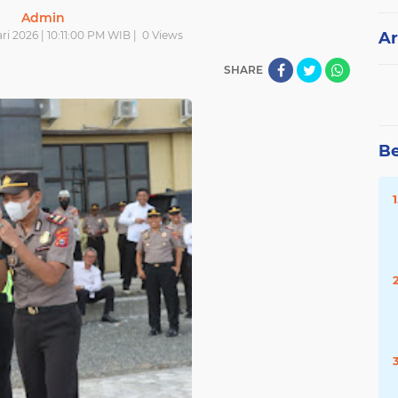
Admin
i 2026 | 10:11:00 PM WIB |
0
Views
Ar
SHARE
Be