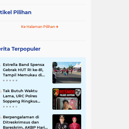
tikel Pilihan
Ke Halaman Pilihan
rita Terpopuler
Estrella Band Spensa
Gebrak HUT RI ke-81,
Tampil Memukau di
Street Parade Soppeng
Tak Butuh Waktu
Lama, URC Polres
Soppeng Ringkus
Terduga Pelaku
Pencurian di Liliriaja
Berpengalaman di
Ditreskrimsus dan
Bareskrim, AKBP Hari