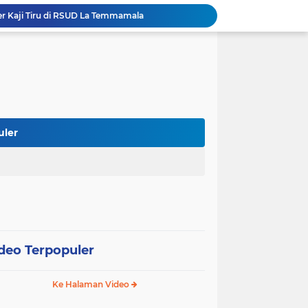
er Kaji Tiru di RSUD La Temmamala
 Pelaksanaan Shalat Istisqa di Dua Kecamatan
Wabup Soppeng Hadiri Pelantikan Dua PPAT, Dorong Penguatan Pelayanan Pertanahan
Mulai dari Tumbler, Diskominfo Soppeng Bangun Budaya Kerja Sehat dan Peduli Lingkungan
Sehari Setelah Kebakaran, Bupati Soppeng Salurkan Bantuan kepada Tiga Keluarga Korban
Bupati Soppeng Lepas Gerak Jalan Indah Gapoktan, Desa Pising Raih Juara I
Estrella Band Spensa Gebrak HUT RI ke-81, Tampil Memukau di Street Parade Soppeng
ihan PDAM Soppeng Bisa Dibayar lewat BRImo
uler
 Rakor BUMD dan BLUD Kemendagri di Makassar
Bupati Soppeng Terima Silaturahmi Kapolres Baru, Sinergi Pemerintah dan Polri Diperkuat
deo Terpopuler
Ke Halaman Video