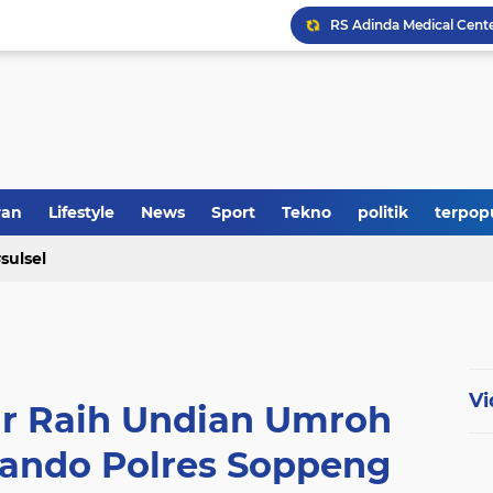
RS Adinda Medical Cent
Polres Soppeng Amankan
Tak Lagi ke Loket, Tag
ran
Lifestyle
News
Sport
Tekno
politik
terpop
Bupati Soppeng Hadiri
sulsel
Vi
ar Raih Undian Umroh
ando Polres Soppeng