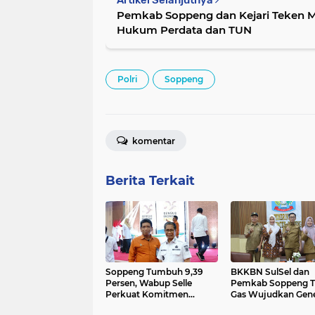
Artikel Selanjutnya
Pemkab Soppeng dan Kejari Teken 
Hukum Perdata dan TUN
Polri
Soppeng
komentar
Berita Terkait
Soppeng Tumbuh 9,39
BKKBN SulSel dan
Persen, Wabup Selle
Pemkab Soppeng T
Perkuat Komitmen
Gas Wujudkan Gene
Sukseskan Sensus
Bebas Stunting