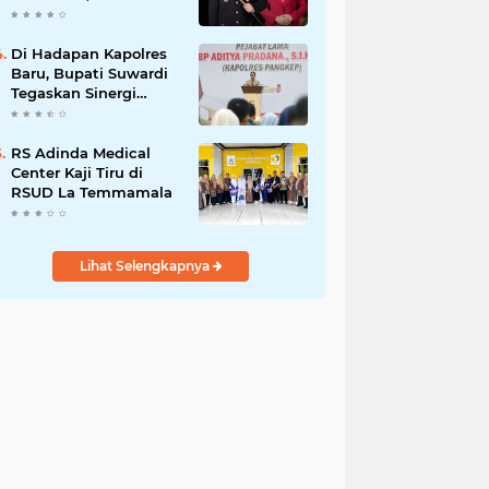
Budiyanto Nahkodai
Polres Soppeng
Di Hadapan Kapolres
Baru, Bupati Suwardi
Tegaskan Sinergi
Kunci Pembangunan
Soppeng
RS Adinda Medical
Center Kaji Tiru di
RSUD La Temmamala
Lihat Selengkapnya