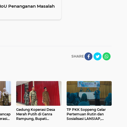
MoU Penanganan Masalah
SHARE
Gedung Koperasi Desa
TP PKK Soppeng Gelar
ancap
Merah Putih di Ganra
Pertemuan Rutin dan
rasi
Rampung, Bupati
Sosialisasi LANSIAP,
Soppeng dan Dandim
Dorong Persiapan Lansia