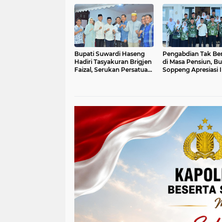
Ekonomi 2026
Bupati Suwardi Haseng
Pengabdian Tak Ber
Hadiri Tasyakuran Brigjen
di Masa Pensiun, Bu
Faizal, Serukan Persatuan
Soppeng Apresiasi 
untuk Kemajuan
Soppeng