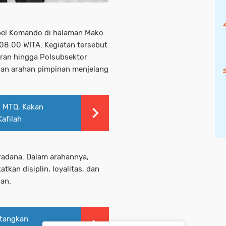
pel Komando di halaman Mako
08.00 WITA. Kegiatan tersebut
jaran hingga Polsubsektor
ian arahan pimpinan menjelang
o MTQ, Kakan
afilah
radana. Dalam arahannya,
kan disiplin, loyalitas, dan
dan.
atangkan