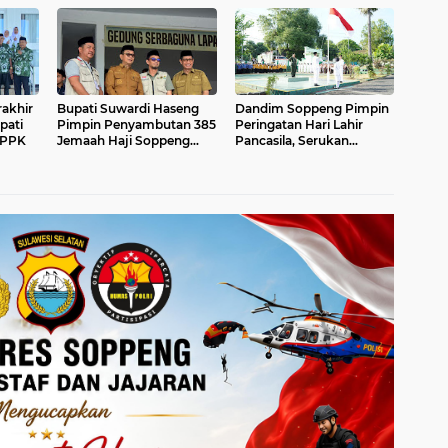
Tinjau Lokasi
Sehat dan Produktif
akhir
Bupati Suwardi Haseng
Dandim Soppeng Pimpin
pati
Pimpin Penyambutan 385
Peringatan Hari Lahir
IPPK
Jemaah Haji Soppeng
Pancasila, Serukan
yang Kembali dari Tanah
Persatuan Bangsa di
Suci
Tengah Tantangan Global