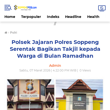
Home
Terpopuler
Indeks
Headline
Health
Hi
//
›
Polri
Polsek Jajaran Polres Soppeng
Serentak Bagikan Takjil kepada
Warga di Bulan Ramadhan
Admin
Sabtu, 07 Maret 2026 | 4:22:00 PM WIB |
0
Views