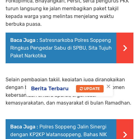
Forkopimca, Bhayangkari, Persit, serta pengurus PKK
turun langsung ke jalan membagikan paket takjil
kepada warga yang melintas menjelang waktu
berbuka puasa.
Baca Juga :
Satresnarkoba Polres Soppeng
Ringkus Pengedar Sabu di SPBU, Sita Tujuh
Paket Narkotika
Selain pembagian takjil, kegiatan juga dirangkaikan
×
dengan buka puasa bersama yang menjadi momen
Berita Terbaru
UPDATE
kebersamaan antara aparat, organisasi
kemasyarakatan, dan masyarakat di bulan Ramadhan.
Baca Juga :
Polres Soppeng Jalin Sinergi
dengan KP2KP Watansoppeng, Bahas NIK