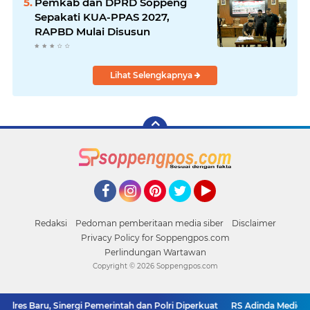
Pemkab dan DPRD Soppeng
Sepakati KUA-PPAS 2027,
RAPBD Mulai Disusun
Lihat Selengkapnya
Facebook
Instagram
Pinterest
Twitter
YouTube
Redaksi
Pedoman pemberitaan media siber
Disclaimer
Privacy Policy for Soppengpos.com
Perlindungan Wartawan
Copyright ©
2026 Soppengpos.com
es Baru, Sinergi Pemerintah dan Polri Diperkuat
RS Adinda Medical Cen