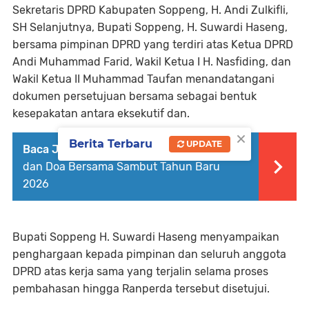
Sekretaris DPRD Kabupaten Soppeng, H. Andi Zulkifli,
SH Selanjutnya, Bupati Soppeng, H. Suwardi Haseng,
bersama pimpinan DPRD yang terdiri atas Ketua DPRD
Andi Muhammad Farid, Wakil Ketua I H. Nasfiding, dan
Wakil Ketua II Muhammad Taufan menandatangani
dokumen persetujuan bersama sebagai bentuk
kesepakatan antara eksekutif dan.
×
Berita Terbaru
UPDATE
Baca Juga :
Polres Soppeng Gelar Dzikir
dan Doa Bersama Sambut Tahun Baru
2026
Bupati Soppeng H. Suwardi Haseng menyampaikan
penghargaan kepada pimpinan dan seluruh anggota
DPRD atas kerja sama yang terjalin selama proses
pembahasan hingga Ranperda tersebut disetujui.