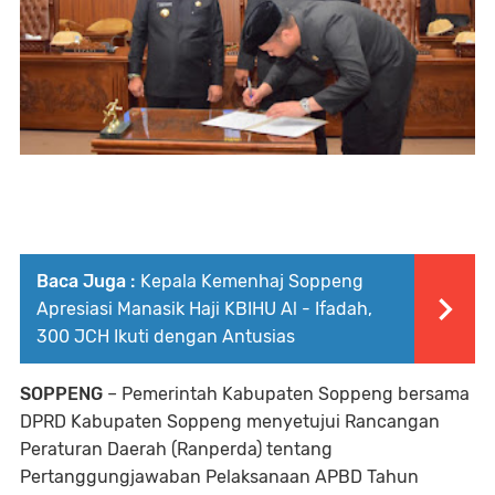
Baca Juga :
Kepala Kemenhaj Soppeng
Apresiasi Manasik Haji KBIHU Al - Ifadah,
300 JCH Ikuti dengan Antusias
SOPPENG
– Pemerintah Kabupaten Soppeng bersama
DPRD Kabupaten Soppeng menyetujui Rancangan
Peraturan Daerah (Ranperda) tentang
Pertanggungjawaban Pelaksanaan APBD Tahun