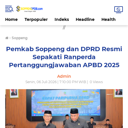
Home
Terpopuler
Indeks
Headline
Health
Hi
//
›
Soppeng
Pemkab Soppeng dan DPRD Resmi
Sepakati Ranperda
Pertanggungjawaban APBD 2025
Admin
Senin, 06 Juli 2026 | 7:10:00 PM WIB |
0
Views