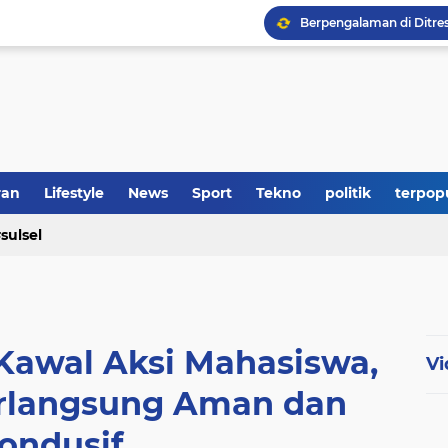
ran
Lifestyle
News
Sport
Tekno
politik
terpop
sulsel
Kawal Aksi Mahasiswa,
Vi
rlangsung Aman dan
ondusif