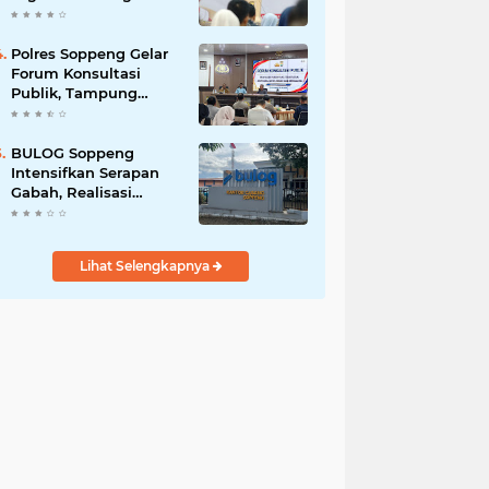
Kunci Pembangunan
Soppeng
Polres Soppeng Gelar
Forum Konsultasi
Publik, Tampung
Masukan untuk
Tingkatkan Pelayanan
BULOG Soppeng
Intensifkan Serapan
Gabah, Realisasi
Harian Tembus 1.500
Ton
Lihat Selengkapnya