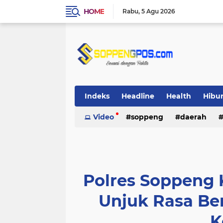
HOME
Rabu
5 Agu 2026
Indeks
Headline
Health
Hibu
Video
soppeng
daerah
Polres Soppeng 
Unjuk Rasa Be
K