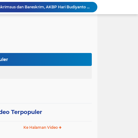
Berpengalaman di Ditreskrimsus dan Bareskrim, AKBP Hari Budiyanto Nahkodai Polres Soppeng
Di Hadapan Kapolres Baru, Bupati Suwardi Tegaskan Sinergi Kunci Pembangunan Soppeng
Pemkab dan DPRD Soppeng Sepakati KUA-PPAS 2027, RAPBD Mulai Disusun
Kapolres Soppeng AKBP Hari Budiyanto Resmi Bertugas, Disambut dengan Tradisi Adat Bugis
Polres Soppeng Gelar Forum Konsultasi Publik, Tampung Masukan untuk Tingkatkan Pelayanan
Polres Soppeng Kawal RDPU Mahasiswa, Penyampaian Aspirasi Berlangsung Aman dan Damai
Reses di Lamogo, Andi Muhammad Ikram Tampung Aspirasi Petani Soal Sumur Dalam
Satlantas Polres Soppeng Intensif Latih Polisi Cilik Hadapi Lomba POCIL Tingkat Polda Sulsel
uler
Hanya Dua Kepala Daerah Ikut Kapolda Sulsel Cup XI, Salah Satunya Bupati Soppeng
Tak Butuh Waktu Lama, URC Polres Soppeng Ringkus Terduga Pelaku Pencurian di Liliriaja
deo Terpopuler
Ke Halaman Video