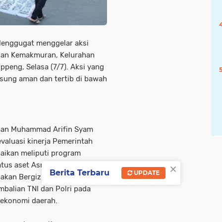
enggugat menggelar aksi
Jalan Kemakmuran, Kelurahan
peng, Selasa (7/7). Aksi yang
ngsung aman dan tertib di bawah
ngan Muhammad Arifin Syam
valuasi kinerja Pemerintah
aikan meliputi program
×
tatus aset Asrama Mahasiswa
Berita Terbaru
UPDATE
akan Bergizi Gratis (MBG) dan
balian TNI dan Polri pada
 ekonomi daerah.