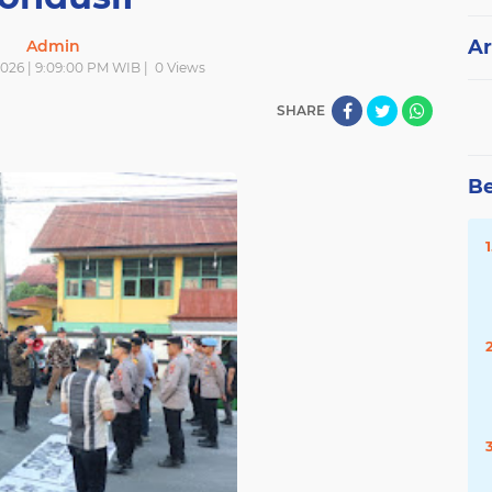
Ar
Admin
 2026 | 9:09:00 PM WIB |
0
Views
SHARE
Be