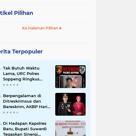
tikel Pilihan
Ke Halaman Pilihan
rita Terpopuler
Tak Butuh Waktu
Lama, URC Polres
Soppeng Ringkus
Terduga Pelaku
Pencurian di Liliriaja
Berpengalaman di
Ditreskrimsus dan
Bareskrim, AKBP Hari
Budiyanto Nahkodai
Polres Soppeng
Di Hadapan Kapolres
Baru, Bupati Suwardi
Tegaskan Sinergi