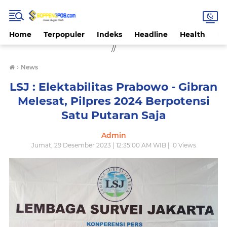
Home
Terpopuler
Indeks
Headline
Health
Hi
//
›
News
LSJ : Elektabilitas Prabowo - Gibran
Melesat, Pilpres 2024 Berpotensi
Satu Putaran Saja
Admin
Jumat, 29 Desember 2023 | 12:35:00 AM WIB |
0
Views