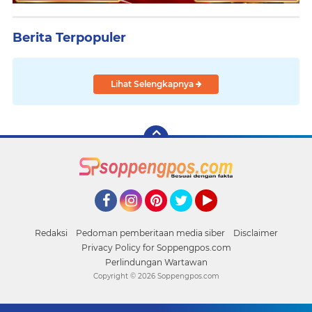
Berita Terpopuler
Lihat Selengkapnya
Facebook
Instagram
Pinterest
Twitter
YouTube
Redaksi
Pedoman pemberitaan media siber
Disclaimer
Privacy Policy for Soppengpos.com
Perlindungan Wartawan
Copyright ©
2026 Soppengpos.com