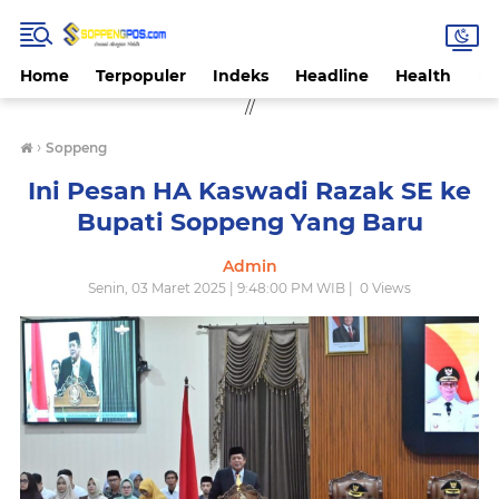
Home
Terpopuler
Indeks
Headline
Health
Hi
//
›
Soppeng
Ini Pesan HA Kaswadi Razak SE ke
Bupati Soppeng Yang Baru
Admin
Senin, 03 Maret 2025 | 9:48:00 PM WIB |
0
Views