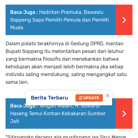
Baca Juga :
Hadirkan Pramuka, Bawaslu
Soppeng Sapa Pemilih Pemula dan Pemilih
Muda
Dalam pidato terakhirnya di Gedung DPRD, mantan
Bupati Soppeng itu melontarkan pesan dari leluhur
yang bermakna filosofis dan menekankan bahwa
kehidupan akan menjadi lebih bermakna jika setiap
individu saling mendukung, saling mengangkat satu
sama lain.
×
Berita Terbaru
UPDATE
Baca Juga :
Tengah Malam, H. Suwardi
Haseng Temui Korban Kebakaran Sumber
Jati
"Sitiroangko deceng ajja musitiroang jaa Sirui Menre